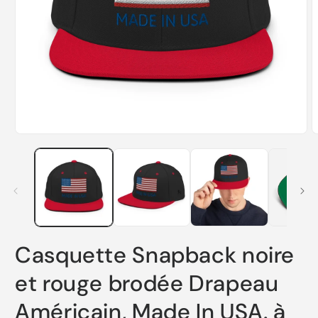
Ouvrir
O
le
l
média
m
1
2
dans
d
une
u
fenêtre
f
modale
m
Casquette Snapback noire
et rouge brodée Drapeau
Américain, Made In USA. à