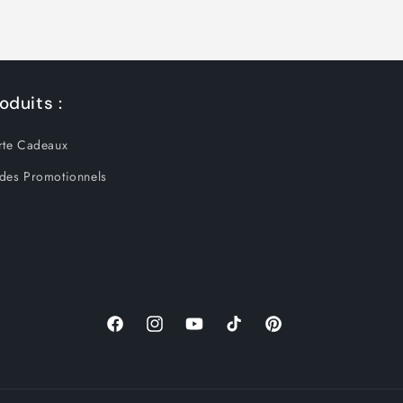
oduits :
rte Cadeaux
des Promotionnels
Facebook
Instagram
YouTube
TikTok
Pinterest