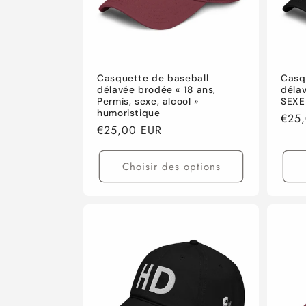
Casquette de baseball
Casq
délavée brodée « 18 ans,
déla
Permis, sexe, alcool »
SEXE
humoristique
Prix
€25
Prix
€25,00 EUR
habi
habituel
Choisir des options