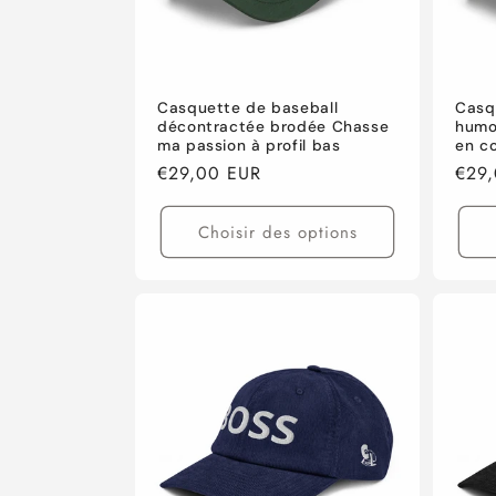
Casquette de baseball
Casq
décontractée brodée Chasse
humo
ma passion à profil bas
en co
Prix
€29,00 EUR
Prix
€29
habituel
habi
Choisir des options