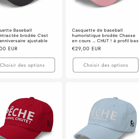
uette Baseball
Casquette de baseball
ntractée brodée C'est
humoristique brodée Chasse
nniversaire ajustable
en cours ... CHUT ! à profil bas
,00 EUR
Prix
€29,00 EUR
tuel
habituel
Choisir des options
Choisir des options