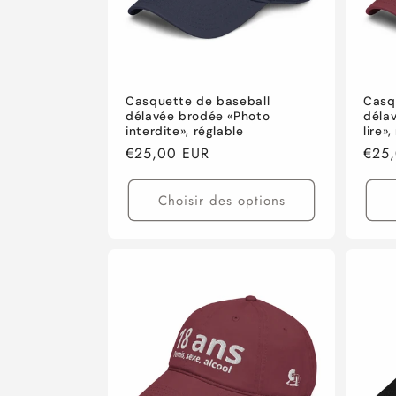
Casquette de baseball
Casq
délavée brodée «Photo
délav
interdite», réglable
lire»
Prix
€25,00 EUR
Prix
€25
habituel
habi
Choisir des options