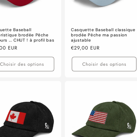
uette Baseball
Casquette Baseball classique
ristique brodée Pêche
brodée Pêche ma passion
urs ... CHUT ! à profil bas
ajustable
,00 EUR
Prix
€29,00 EUR
tuel
habituel
Choisir des options
Choisir des options