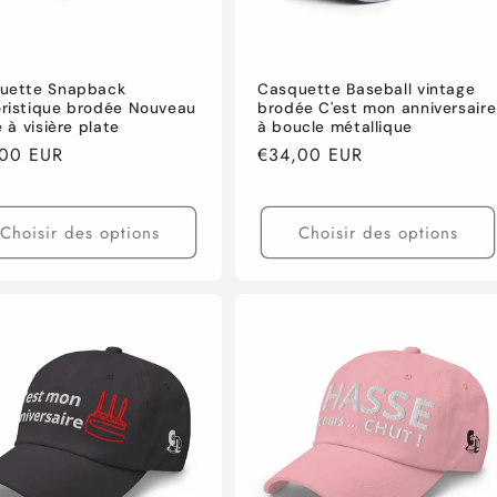
uette Snapback
Casquette Baseball vintage
ristique brodée Nouveau
brodée C'est mon anniversaire
e à visière plate
à boucle métallique
,00 EUR
Prix
€34,00 EUR
tuel
habituel
Choisir des options
Choisir des options