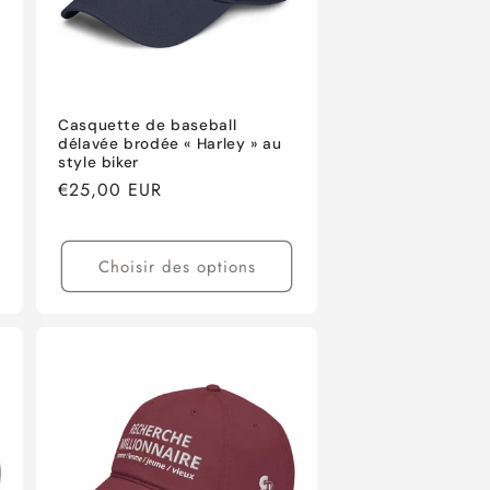
Casquette de baseball
délavée brodée « Harley » au
style biker
Prix
€25,00 EUR
habituel
Choisir des options