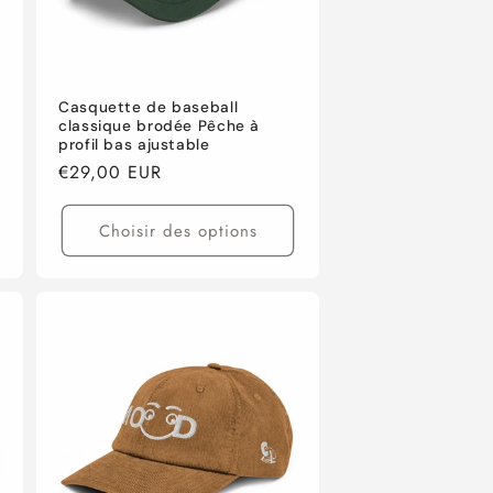
Casquette de baseball
classique brodée Pêche à
profil bas ajustable
Prix
€29,00 EUR
habituel
Choisir des options