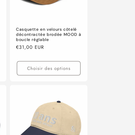
Casquette en velours côtelé
décontractée brodée MOOD à
boucle réglable
Prix
€31,00 EUR
habituel
Choisir des options