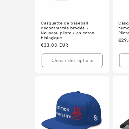
Casquette de baseball
Casq
décontractée brodée «
humo
Nouveau pilote » en coton
Pilot
biologique
Prix
€29
Prix
€33,00 EUR
habi
habituel
Choisir des options