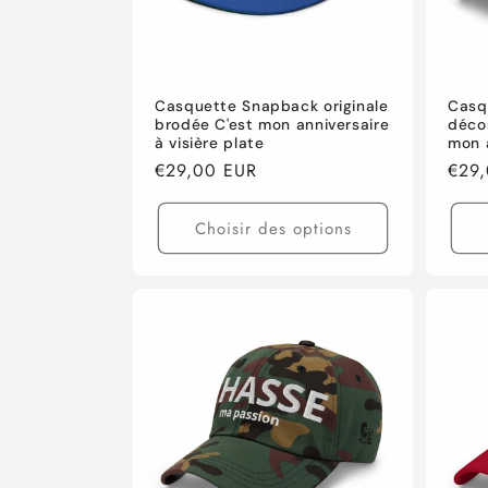
Casquette Snapback originale
Casq
brodée C'est mon anniversaire
déco
à visière plate
mon a
Prix
€29,00 EUR
Prix
€29
habituel
habi
Choisir des options