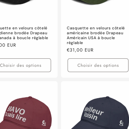
uette en velours côtelé
Casquette en velours côtelé
dienne brodée Drapeau
américaine brodée Drapeau
anada à boucle réglable
Américain USA à boucle
réglable
,00 EUR
Prix
€31,00 EUR
tuel
habituel
Choisir des options
Choisir des options