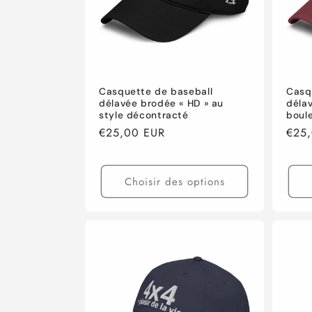
Casquette de baseball
Casq
délavée brodée « HD » au
délav
style décontracté
boule
Prix
€25,00 EUR
Prix
€25
habituel
habi
Choisir des options