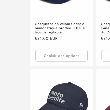
Casquette en velours côtelé
Casq
humoristique brodée BOSS à
cana
boucle réglable
du C
Prix
€31,00 EUR
Prix
€31
habituel
habi
Choisir des options