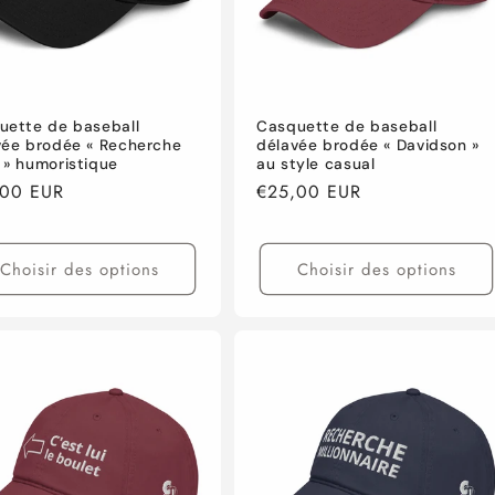
uette de baseball
Casquette de baseball
vée brodée « Recherche
délavée brodée « Davidson »
 » humoristique
au style casual
,00 EUR
Prix
€25,00 EUR
tuel
habituel
Choisir des options
Choisir des options