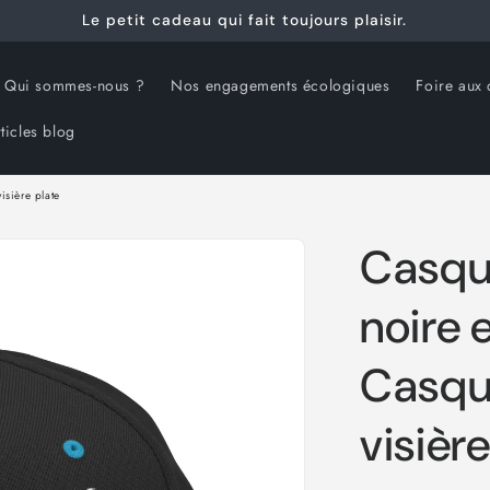
Le petit cadeau qui fait toujours plaisir.
Qui sommes-nous ?
Nos engagements écologiques
Foire aux 
ticles blog
isière plate
Casqu
noire 
Casqu
visièr