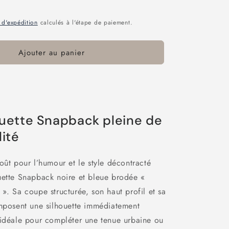
 d'expédition
calculés à l'étape de paiement.
Ajouter au panier
uette Snapback pleine de
ité
oût pour l’humour et le style décontracté
uette Snapback noire et bleue brodée «
». Sa coupe structurée, son haut profil et sa
omposent une silhouette immédiatement
 idéale pour compléter une tenue urbaine ou