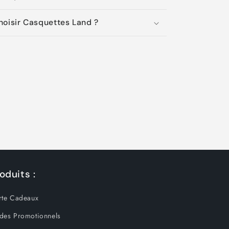
hoisir Casquettes Land ?
oduits :
rte Cadeaux
des Promotionnels