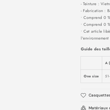
- Teinture : Viet
- Fabrication :
• Comprend 0 % 
• Comprend 0 %
• Cet article li
l'environnement
Guide des taill
A 
One size
51
Casquettes
Matériaux d