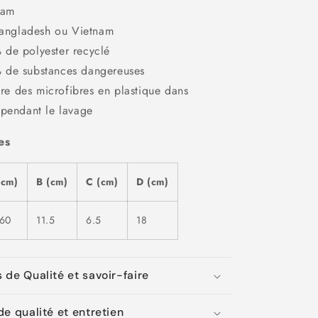
nam
 Bangladesh ou Vietnam
de polyester recyclé
 de substances dangereuses
bère des microfibres en plastique dans
 pendant le lavage
es
(cm)
B (cm)
C (cm)
D (cm)
-60
11.5
6.5
18
 de Qualité et savoir-faire
e qualité et entretien