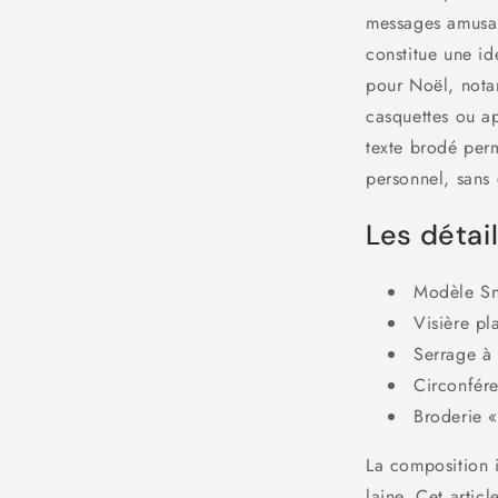
messages amusant
constitue une id
pour Noël, nota
casquettes ou ap
texte brodé perm
personnel, sans 
Les détail
Modèle Sn
Visière pla
Serrage à 
Circonfér
Broderie «
La composition 
laine. Cet arti