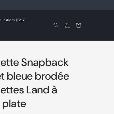
questions (FAQ)
Connexion
Panier
ette Snapback
et bleue brodée
ettes Land à
e plate