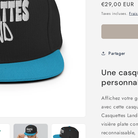
Prix
€29,00 EUR
habituel
Taxes incluses.
Frais
Partager
Une casq
personnal
Affichez votre g
avec cette casq
Casquettes Land 
visière plate c
reconnaissable,