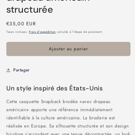
structurée
Prix
€35,00 EUR
habituel
Taxes incluses.
Frais d'expédition
calculés à l'étape de paiement.
Ajouter au panier
Partager
Un style inspiré des États-Unis
Cette casquette Snapback brodée «avec drapeau
américain» apporte une référence immédiatement
identifiable à la culture américaine. La broderie est
réalisée en Europe. Sa silhouette structurée et son design
bicolore s’accordent avec une tenue décontractée, un look