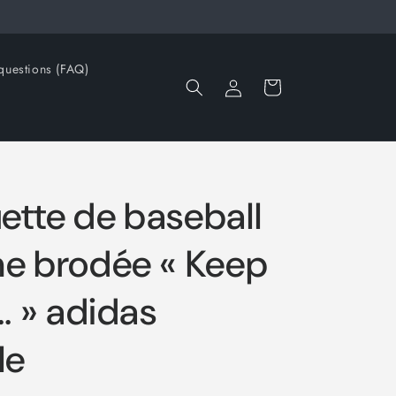
questions (FAQ)
Connexion
Panier
tte de baseball
he brodée « Keep
.. » adidas
le