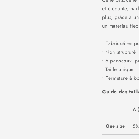
et élégante, par
plus, grâce à un
un matériau flexi
• Fabriqué en p
• Non structuré
• 6 panneaux, pr
• Taille unique
• Fermeture à bo
Guide des taill
A 
One size
58