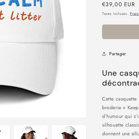
Prix
€39,00 EUR
habituel
Taxes incluses.
Frais
Partager
Une casq
décontra
Cette casquette 
broderie « Keep
d’humour qui s’i
silhouette class
donnent une allu