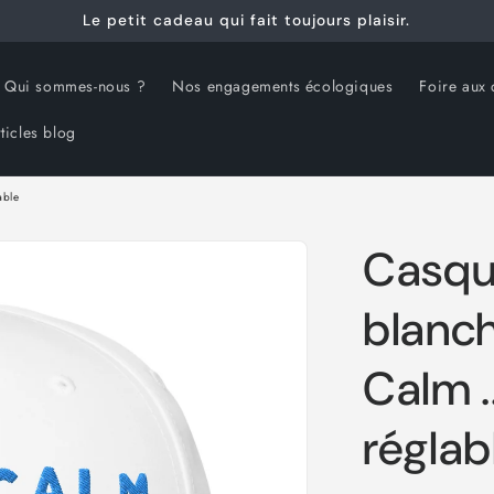
Le petit cadeau qui fait toujours plaisir.
Qui sommes-nous ?
Nos engagements écologiques
Foire aux 
ticles blog
able
Casque
blanc
Calm .
réglab