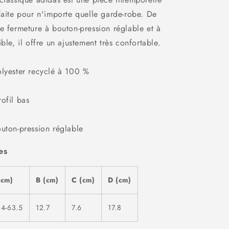
faite pour n'importe quelle garde-robe. De
e fermeture à bouton-pression réglable et à
ble, il offre un ajustement très confortable.
olyester recyclé à 100 %
ofil bas
uton-pression réglable
es
(cm)
B (cm)
C (cm)
D (cm)
.4-63.5
12.7
7.6
17.8