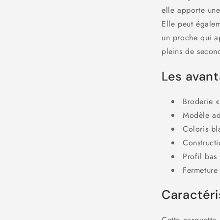
elle apporte une
Elle peut égale
un proche qui ap
pleins de secon
Les avan
Broderie «
Modèle ad
Coloris bl
Constructi
Profil bas
Fermeture 
Caractéri
Cette casquette 